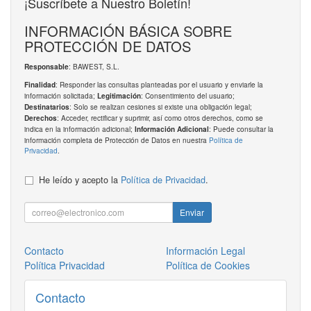
¡Suscríbete a Nuestro Boletín!
INFORMACIÓN BÁSICA SOBRE
PROTECCIÓN DE DATOS
: BAWEST, S.L.
Responsable
: Responder las consultas planteadas por el usuario y enviarle la
Finalidad
información solicitada;
: Consentimiento del usuario;
Legitimación
: Solo se realizan cesiones si existe una obligación legal;
Destinatarios
: Acceder, rectificar y suprimir, así como otros derechos, como se
Derechos
indica en la información adicional;
: Puede consultar la
Información Adicional
información completa de Protección de Datos en nuestra
Política de
Privacidad
.
He leído y acepto la
Política de Privacidad
.
Enviar
Contacto
Información Legal
Política Privacidad
Política de Cookies
Contacto