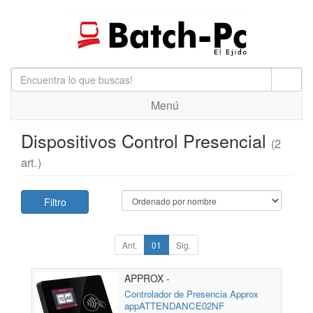
Menú
Dispositivos Control Presencial
(2
art.)
Filtro
Ant.
01
Sig.
APPROX -
APPATTENDANCE02NF
Controlador de Presencia Approx
appATTENDANCE02NF