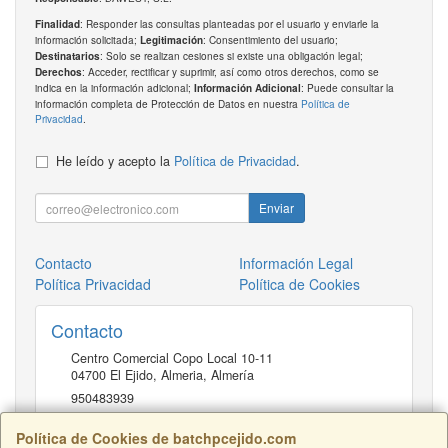
: Responder las consultas planteadas por el usuario y enviarle la
Finalidad
información solicitada;
: Consentimiento del usuario;
Legitimación
: Solo se realizan cesiones si existe una obligación legal;
Destinatarios
: Acceder, rectificar y suprimir, así como otros derechos, como se
Derechos
indica en la información adicional;
: Puede consultar la
Información Adicional
información completa de Protección de Datos en nuestra
Política de
Privacidad
.
He leído y acepto la
Política de Privacidad
.
Enviar
Contacto
Información Legal
Política Privacidad
Política de Cookies
Contacto
Centro Comercial Copo Local 10-11
04700
El Ejido, Almeria
,
Almería
950483939
Política de Cookies de batchpcejido.com