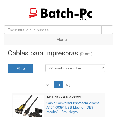
Menú
Cables para Impresoras
(2 art.)
Filtro
Ant.
01
Sig.
AISENS - A104-0039
Cable Conversor impresora Aisens
A104-0039/ USB Macho - DB9
Macho/ 1.8m/ Negro