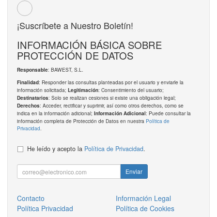
¡Suscríbete a Nuestro Boletín!
INFORMACIÓN BÁSICA SOBRE
PROTECCIÓN DE DATOS
: BAWEST, S.L.
Responsable
: Responder las consultas planteadas por el usuario y enviarle la
Finalidad
información solicitada;
: Consentimiento del usuario;
Legitimación
: Solo se realizan cesiones si existe una obligación legal;
Destinatarios
: Acceder, rectificar y suprimir, así como otros derechos, como se
Derechos
indica en la información adicional;
: Puede consultar la
Información Adicional
información completa de Protección de Datos en nuestra
Política de
Privacidad
.
He leído y acepto la
Política de Privacidad
.
Enviar
Contacto
Información Legal
Política Privacidad
Política de Cookies