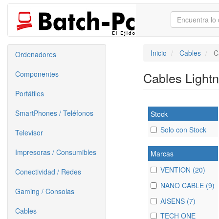
Inicio
Cables
C
Ordenadores
Componentes
Cables Light
Portátiles
SmartPhones / Teléfonos
Stock
Solo con Stock
Televisor
Impresoras / Consumibles
Marcas
VENTION (20)
Conectividad / Redes
NANO CABLE (9)
Gaming / Consolas
AISENS (7)
Cables
TECH ONE