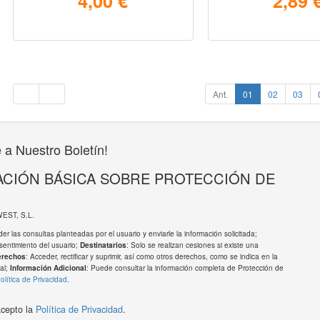
4,00 €
2,89 
Ant.
01
02
03
 a Nuestro Boletín!
CIÓN BÁSICA SOBRE PROTECCIÓN DE
WEST, S.L.
er las consultas planteadas por el usuario y enviarle la información solicitada;
sentimiento del usuario;
: Solo se realizan cesiones si existe una
Destinatarios
: Acceder, rectificar y suprimir, así como otros derechos, como se indica en la
erechos
al;
: Puede consultar la información completa de Protección de
Información Adicional
olítica de Privacidad
.
acepto la
Política de Privacidad
.