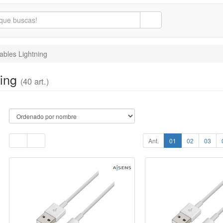
ables Lightning
ning
(40 art.)
Ant.
01
02
03