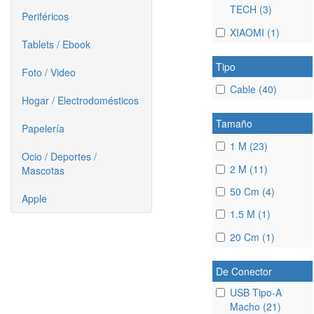
TECH (3)
Periféricos
XIAOMI (1)
Tablets / Ebook
Tipo
Foto / Video
Cable (40)
Hogar / Electrodomésticos
Tamaño
Papelería
1 M (23)
Ocio / Deportes /
2 M (11)
Mascotas
50 Cm (4)
Apple
1.5 M (1)
20 Cm (1)
De Conector
USB Tipo-A
Macho (21)