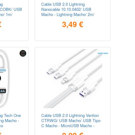
ng
Cable USB 2.0 Lightning
1-COBK/ USB
Nanocable 10.10.0402/ USB
ho/ 1m/
Macho - Lightning Macho/ 2m/
Blanco
€
3,49 €
ng Tech One
Cable USB 2.0 Lightning Vention
ng Macho -
CTRWG/ USB Macho/ USB Tipo-
co
C Macho - MicroUSB Macho -
Lightning Macho/ 1.5m/ Blanco