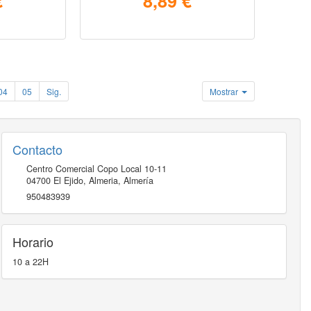
€
8,89 €
04
05
Sig.
Mostrar
Contacto
Centro Comercial Copo Local 10-11
04700
El Ejido, Almeria
,
Almería
950483939
Horario
10 a 22H