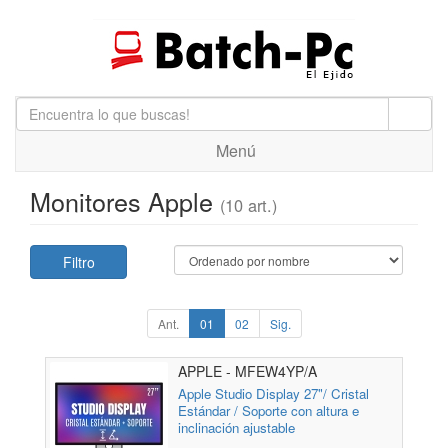
Menú
Monitores Apple
(10 art.)
Filtro
Ant.
01
02
Sig.
APPLE - MFEW4YP/A
Apple Studio Display 27"/ Cristal
Estándar / Soporte con altura e
inclinación ajustable