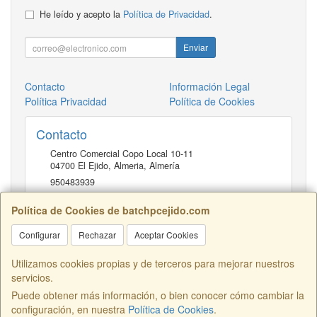
He leído y acepto la
Política de Privacidad
.
Enviar
Contacto
Información Legal
Política Privacidad
Política de Cookies
Contacto
Centro Comercial Copo Local 10-11
04700
El Ejido, Almeria
,
Almería
950483939
Política de Cookies de batchpcejido.com
Horario
Configurar
Rechazar
Aceptar Cookies
10 a 22H
Utilizamos cookies propias y de terceros para mejorar nuestros
servicios.
Puede obtener más información, o bien conocer cómo cambiar la
Centro Comercial Copo Local 46, 04700, Almería, España. - C.I.F.:
configuración, en nuestra
Política de Cookies
.
B04401741 - Tfno: 950483939