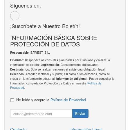
Síguenos en:
¡Suscríbete a Nuestro Boletín!
INFORMACIÓN BÁSICA SOBRE
PROTECCIÓN DE DATOS
: BAWEST, S.L.
Responsable
: Responder las consultas planteadas por el usuario y enviarle la
Finalidad
información solicitada;
: Consentimiento del usuario;
Legitimación
: Solo se realizan cesiones si existe una obligación legal;
Destinatarios
: Acceder, rectificar y suprimir, así como otros derechos, como se
Derechos
indica en la información adicional;
: Puede consultar la
Información Adicional
información completa de Protección de Datos en nuestra
Política de
Privacidad
.
He leído y acepto la
Política de Privacidad
.
Enviar
Contacto
Información Legal