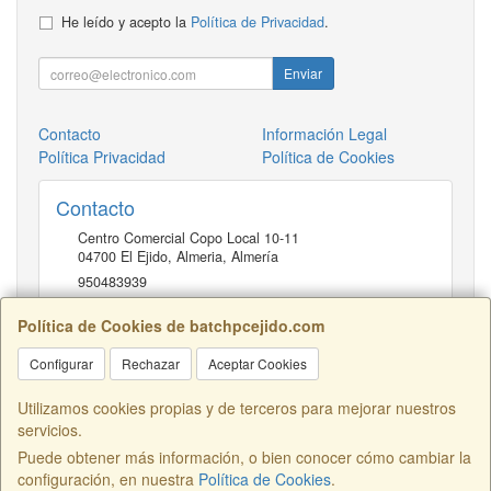
He leído y acepto la
Política de Privacidad
.
Enviar
Contacto
Información Legal
Política Privacidad
Política de Cookies
Contacto
Centro Comercial Copo Local 10-11
04700
El Ejido, Almeria
,
Almería
950483939
Política de Cookies de batchpcejido.com
Horario
Configurar
Rechazar
Aceptar Cookies
10 a 22H
Utilizamos cookies propias y de terceros para mejorar nuestros
servicios.
Puede obtener más información, o bien conocer cómo cambiar la
Centro Comercial Copo Local 46, 04700, Almería, España. - C.I.F.:
configuración, en nuestra
Política de Cookies
.
B04401741 - Tfno: 950483939