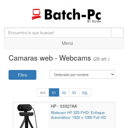
Menú
Camaras web - Webcams
(26 art.)
Filtro
Ant.
01
02
03
Sig.
HP - 53X27AA
Webcam HP 325 FHD/ Enfoque
Automático/ 1920 x 1080 Full HD