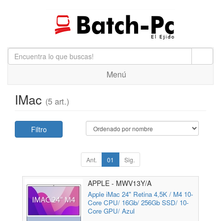
Menú
IMac
(5 art.)
Filtro
Ant.
01
Sig.
APPLE - MWV13Y/A
Apple iMac 24" Retina 4,5K / M4 10-
Core CPU/ 16Gb/ 256Gb SSD/ 10-
Core GPU/ Azul