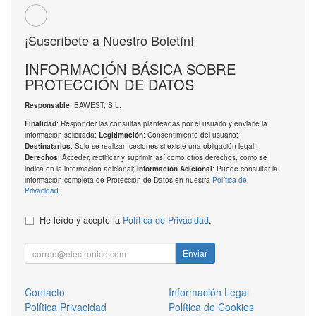
¡Suscríbete a Nuestro Boletín!
INFORMACIÓN BÁSICA SOBRE
PROTECCIÓN DE DATOS
: BAWEST, S.L.
Responsable
: Responder las consultas planteadas por el usuario y enviarle la
Finalidad
información solicitada;
: Consentimiento del usuario;
Legitimación
: Solo se realizan cesiones si existe una obligación legal;
Destinatarios
: Acceder, rectificar y suprimir, así como otros derechos, como se
Derechos
indica en la información adicional;
: Puede consultar la
Información Adicional
información completa de Protección de Datos en nuestra
Política de
Privacidad
.
He leído y acepto la
Política de Privacidad
.
Enviar
Contacto
Información Legal
Política Privacidad
Política de Cookies