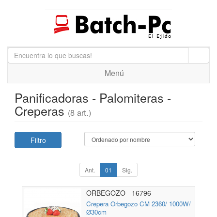
Menú
Panificadoras - Palomiteras -
Creperas
(8 art.)
Filtro
Ant.
01
Sig.
ORBEGOZO - 16796
Crepera Orbegozo CM 2360/ 1000W/
Ø30cm