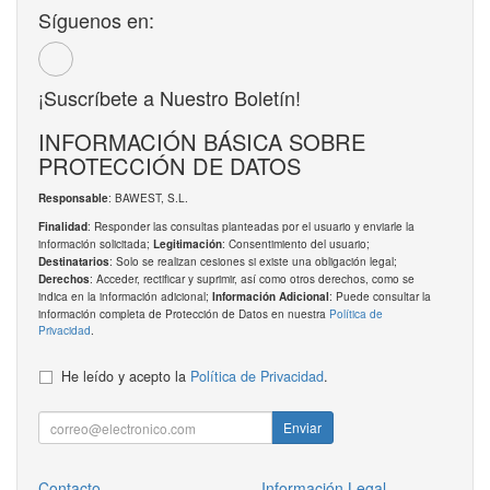
Síguenos en:
¡Suscríbete a Nuestro Boletín!
INFORMACIÓN BÁSICA SOBRE
PROTECCIÓN DE DATOS
: BAWEST, S.L.
Responsable
: Responder las consultas planteadas por el usuario y enviarle la
Finalidad
información solicitada;
: Consentimiento del usuario;
Legitimación
: Solo se realizan cesiones si existe una obligación legal;
Destinatarios
: Acceder, rectificar y suprimir, así como otros derechos, como se
Derechos
indica en la información adicional;
: Puede consultar la
Información Adicional
información completa de Protección de Datos en nuestra
Política de
Privacidad
.
He leído y acepto la
Política de Privacidad
.
Enviar
Contacto
Información Legal