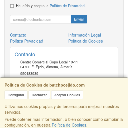
He leído y acepto la
Política de Privacidad
.
Enviar
Contacto
Información Legal
Política Privacidad
Política de Cookies
Contacto
Centro Comercial Copo Local 10-11
04700
El Ejido, Almeria
,
Almería
950483939
Política de Cookies de batchpcejido.com
Horario
Configurar
Rechazar
Aceptar Cookies
10 a 22H
Utilizamos cookies propias y de terceros para mejorar nuestros
servicios.
Puede obtener más información, o bien conocer cómo cambiar la
Centro Comercial Copo Local 46, 04700, Almería, España. - C.I.F.:
configuración, en nuestra
Política de Cookies
.
B04401741 - Tfno: 950483939