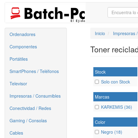
Inicio
Impresoras 
Ordenadores
Componentes
Toner recicl
Portátiles
SmartPhones / Teléfonos
Stock
Solo con Stock
Televisor
Impresoras / Consumibles
Marcas
KARKEMIS (36)
Conectividad / Redes
Gaming / Consolas
Color
Negro (18)
Cables