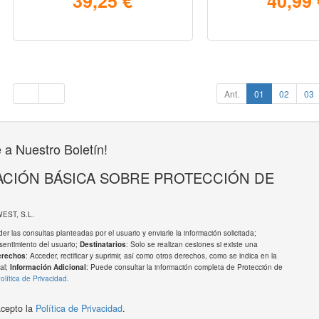
39,25 €
40,99 
Ant.
01
02
03
 a Nuestro Boletín!
CIÓN BÁSICA SOBRE PROTECCIÓN DE
WEST, S.L.
er las consultas planteadas por el usuario y enviarle la información solicitada;
sentimiento del usuario;
: Solo se realizan cesiones si existe una
Destinatarios
: Acceder, rectificar y suprimir, así como otros derechos, como se indica en la
erechos
al;
: Puede consultar la información completa de Protección de
Información Adicional
olítica de Privacidad
.
acepto la
Política de Privacidad
.