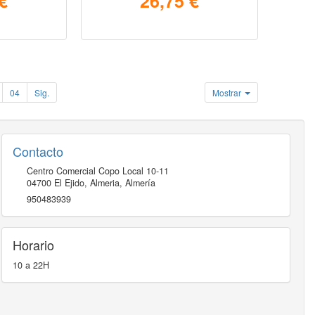
€
26,75 €
04
Sig.
Mostrar
Contacto
Centro Comercial Copo Local 10-11
04700
El Ejido, Almeria
,
Almería
950483939
Horario
10 a 22H