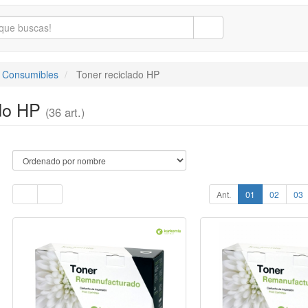
/ Consumibles
Toner reciclado HP
ado HP
(36 art.)
Ant.
01
02
03