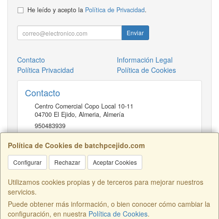
He leído y acepto la
Política de Privacidad
.
Enviar
Contacto
Información Legal
Política Privacidad
Política de Cookies
Contacto
Centro Comercial Copo Local 10-11
04700
El Ejido, Almeria
,
Almería
950483939
Política de Cookies de batchpcejido.com
Horario
Configurar
Rechazar
Aceptar Cookies
10 a 22H
Utilizamos cookies propias y de terceros para mejorar nuestros
servicios.
Puede obtener más información, o bien conocer cómo cambiar la
Centro Comercial Copo Local 46, 04700, Almería, España. - C.I.F.:
configuración, en nuestra
Política de Cookies
.
B04401741 - Tfno: 950483939