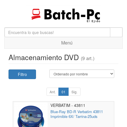
Menú
Almacenamiento DVD
(9 art.)
Filtro
Ant.
01
Sig.
VERBATIM - 43811
Blue-Ray BD-R Verbatim 43811
Imprimible 6X/ Tarrina-25uds