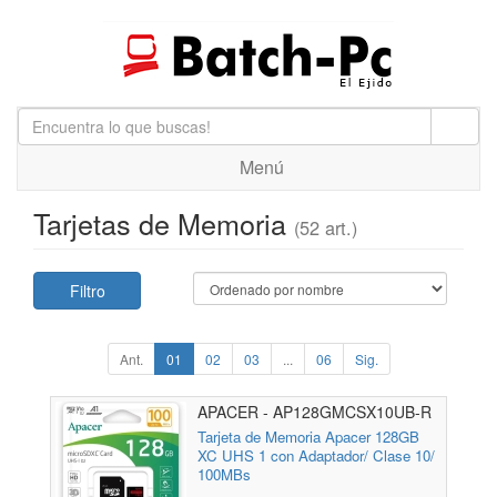
Menú
Tarjetas de Memoria
(52 art.)
Filtro
Ant.
01
02
03
...
06
Sig.
APACER - AP128GMCSX10UB-R
Tarjeta de Memoria Apacer 128GB
XC UHS 1 con Adaptador/ Clase 10/
100MBs