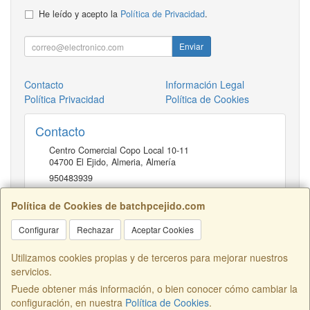
He leído y acepto la
Política de Privacidad
.
Enviar
Contacto
Información Legal
Política Privacidad
Política de Cookies
Contacto
Centro Comercial Copo Local 10-11
04700
El Ejido, Almeria
,
Almería
950483939
Política de Cookies de batchpcejido.com
Horario
Configurar
Rechazar
Aceptar Cookies
10 a 22H
Utilizamos cookies propias y de terceros para mejorar nuestros
servicios.
Puede obtener más información, o bien conocer cómo cambiar la
Centro Comercial Copo Local 46, 04700, Almería, España. - C.I.F.:
configuración, en nuestra
Política de Cookies
.
B04401741 - Tfno: 950483939