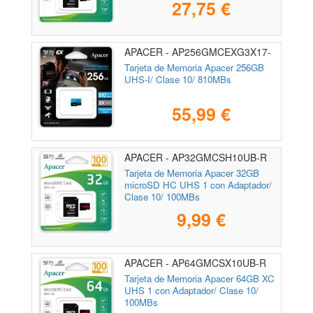
27,75 €
APACER - AP256GMCEXG3X17-
RA
Tarjeta de Memoria Apacer 256GB
UHS-I/ Clase 10/ 810MBs
55,99 €
APACER - AP32GMCSH10UB-R
Tarjeta de Memoria Apacer 32GB
microSD HC UHS 1 con Adaptador/
Clase 10/ 100MBs
9,99 €
APACER - AP64GMCSX10UB-R
Tarjeta de Memoria Apacer 64GB XC
UHS 1 con Adaptador/ Clase 10/
100MBs