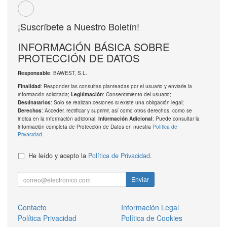
¡Suscríbete a Nuestro Boletín!
INFORMACIÓN BÁSICA SOBRE
PROTECCIÓN DE DATOS
: BAWEST, S.L.
Responsable
: Responder las consultas planteadas por el usuario y enviarle la
Finalidad
información solicitada;
: Consentimiento del usuario;
Legitimación
: Solo se realizan cesiones si existe una obligación legal;
Destinatarios
: Acceder, rectificar y suprimir, así como otros derechos, como se
Derechos
indica en la información adicional;
: Puede consultar la
Información Adicional
información completa de Protección de Datos en nuestra
Política de
Privacidad
.
He leído y acepto la
Política de Privacidad
.
Enviar
Contacto
Información Legal
Política Privacidad
Política de Cookies