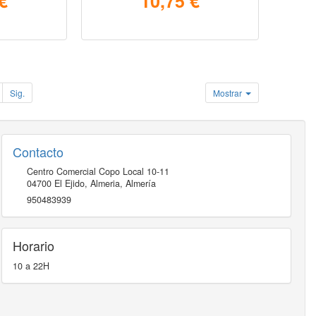
€
10,75 €
Sig.
Mostrar
Contacto
Centro Comercial Copo Local 10-11
04700
El Ejido, Almeria
,
Almería
950483939
Horario
10 a 22H