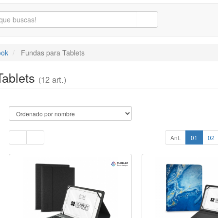
ook
Fundas para Tablets
Tablets
(12 art.)
Ant.
01
02