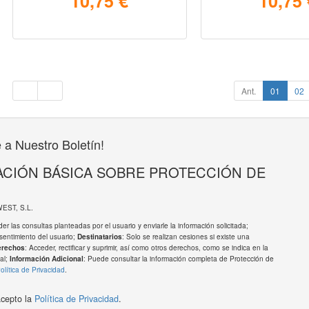
10,75 €
10,75 
Ant.
01
02
 a Nuestro Boletín!
CIÓN BÁSICA SOBRE PROTECCIÓN DE
WEST, S.L.
er las consultas planteadas por el usuario y enviarle la información solicitada;
sentimiento del usuario;
: Solo se realizan cesiones si existe una
Destinatarios
: Acceder, rectificar y suprimir, así como otros derechos, como se indica en la
erechos
al;
: Puede consultar la información completa de Protección de
Información Adicional
olítica de Privacidad
.
acepto la
Política de Privacidad
.