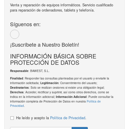
Venta y reparación de equipos informáticos. Servicio cualificado
para reparación de ordenadores, tablets y telefonía.
Síguenos en:
¡Suscríbete a Nuestro Boletín!
INFORMACIÓN BÁSICA SOBRE
PROTECCIÓN DE DATOS
: BAWEST, S.L.
Responsable
: Responder las consultas planteadas por el usuario y enviarle la
Finalidad
información solicitada;
: Consentimiento del usuario;
Legitimación
: Solo se realizan cesiones si existe una obligación legal;
Destinatarios
: Acceder, rectificar y suprimir, así como otros derechos, como se
Derechos
indica en la información adicional;
: Puede consultar la
Información Adicional
información completa de Protección de Datos en nuestra
Política de
Privacidad
.
He leído y acepto la
Política de Privacidad
.