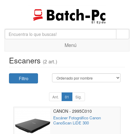
Menú
Escaners
(2 art.)
Filtro
Ant.
01
Sig.
CANON - 2995C010
Escáner Fotográfico Canon
CanoScan LiDE 300