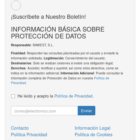
¡Suscríbete a Nuestro Boletín!
INFORMACIÓN BÁSICA SOBRE
PROTECCIÓN DE DATOS
: BAWEST, S.L.
Responsable
: Responder las consultas planteadas por el usuario y enviarle la
Finalidad
información solicitada;
: Consentimiento del usuario;
Legitimación
: Solo se realizan cesiones si existe una obligación legal;
Destinatarios
: Acceder, rectificar y suprimir, así como otros derechos, como se
Derechos
indica en la información adicional;
: Puede consultar la
Información Adicional
información completa de Protección de Datos en nuestra
Política de
Privacidad
.
He leído y acepto la
Política de Privacidad
.
Enviar
Contacto
Información Legal
Política Privacidad
Política de Cookies