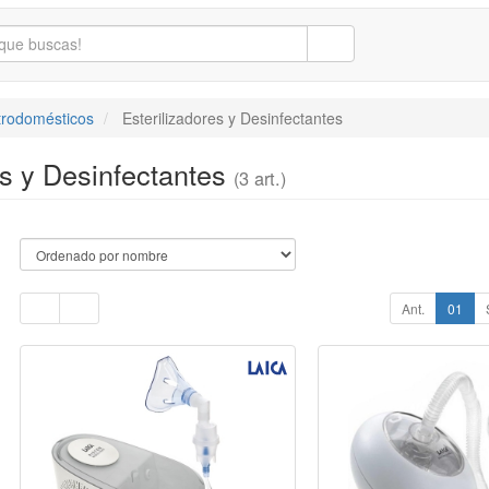
trodomésticos
Esterilizadores y Desinfectantes
es y Desinfectantes
(3 art.)
Ant.
01