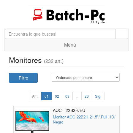
Menú
Monitores
(232 art.)
Filtro
Ant.
01
02
03
...
26
Sig.
AOC - 22B2H/EU
Monitor AOC 22B2H 21.5"/ Full HD/
Negro