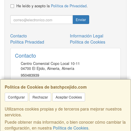
He leído y acepto la
Política de Privacidad
.
Enviar
Contacto
Información Legal
Política Privacidad
Política de Cookies
Contacto
Centro Comercial Copo Local 10-11
04700
El Ejido, Almeria
,
Almería
950483939
Política de Cookies de batchpcejido.com
Horario
Configurar
Rechazar
Aceptar Cookies
10 a 22H
Utilizamos cookies propias y de terceros para mejorar nuestros
servicios.
Puede obtener más información, o bien conocer cómo cambiar la
Centro Comercial Copo Local 46, 04700, Almería, España. - C.I.F.:
configuración, en nuestra
Política de Cookies
.
B04401741 - Tfno: 950483939