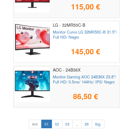
115,00 €
LG - 32MR50C-B
Monitor Curvo LG 32MR50C-B 31.5"/
Full HD/ Negro
145,00 €
AOC - 24B36X
Monitor Gaming AOC 24B36X 23.8"/
Full HD/ 0.5ms/ 144Hz/ IPS/ Negro
86,50 €
Ant.
01
02
03
...
26
Sig.