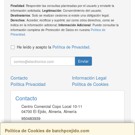
: Responder las consultas planteadas por el usuario y enviarle la
Finalidad
información solicitada;
: Consentimiento del usuario;
Legitimación
: Solo se realizan cesiones si existe una obligación legal;
Destinatarios
: Acceder, rectificar y suprimir, así como otros derechos, como se
Derechos
indica en la información adicional;
: Puede consultar la
Información Adicional
información completa de Protección de Datos en nuestra
Política de
Privacidad
.
He leído y acepto la
Política de Privacidad
.
Enviar
Contacto
Información Legal
Política Privacidad
Política de Cookies
Contacto
Centro Comercial Copo Local 10-11
04700
El Ejido, Almeria
,
Almería
950483939
Política de Cookies de batchpcejido.com