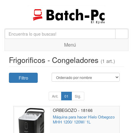
Menú
Frigorificos - Congeladores
(1 art.)
Filtro
Ant.
01
Sig.
ORBEGOZO - 18166
Máquina para hacer Hielo Orbegozo
MHH 1200/ 120W/ 1L