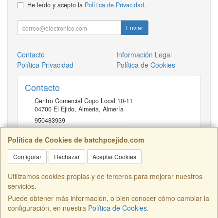
He leído y acepto la
Política de Privacidad
.
Enviar
Contacto
Información Legal
Política Privacidad
Política de Cookies
Contacto
Centro Comercial Copo Local 10-11
04700
El Ejido, Almeria
,
Almería
950483939
Política de Cookies de batchpcejido.com
Horario
Configurar
Rechazar
Aceptar Cookies
10 a 22H
Utilizamos cookies propias y de terceros para mejorar nuestros
servicios.
Puede obtener más información, o bien conocer cómo cambiar la
Centro Comercial Copo Local 46, 04700, Almería, España. - C.I.F.:
configuración, en nuestra
Política de Cookies
.
B04401741 - Tfno: 950483939