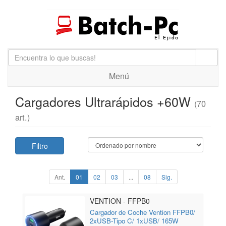
Menú
Cargadores Ultrarápidos +60W
(70
art.)
Filtro
Ant.
01
02
03
...
08
Sig.
VENTION - FFPB0
Cargador de Coche Vention FFPB0/
2xUSB-Tipo C/ 1xUSB/ 165W