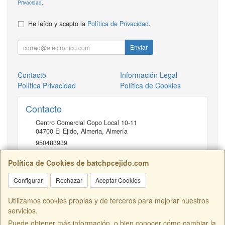
Privacidad
.
He leído y acepto la
Política de Privacidad
.
Enviar
Contacto
Información Legal
Política Privacidad
Política de Cookies
Contacto
Centro Comercial Copo Local 10-11
04700
El Ejido, Almeria
,
Almería
950483939
Política de Cookies de batchpcejido.com
Horario
Configurar
Rechazar
Aceptar Cookies
10 a 22H
Utilizamos cookies propias y de terceros para mejorar nuestros
servicios.
Puede obtener más información, o bien conocer cómo cambiar la