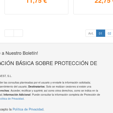
11,75 €
22,75 
Ant.
01
02
 a Nuestro Boletín!
CIÓN BÁSICA SOBRE PROTECCIÓN DE
WEST, S.L.
er las consultas planteadas por el usuario y enviarle la información solicitada;
sentimiento del usuario;
: Solo se realizan cesiones si existe una
Destinatarios
: Acceder, rectificar y suprimir, así como otros derechos, como se indica en la
erechos
al;
: Puede consultar la información completa de Protección de
Información Adicional
olítica de Privacidad
.
acepto la
Política de Privacidad
.