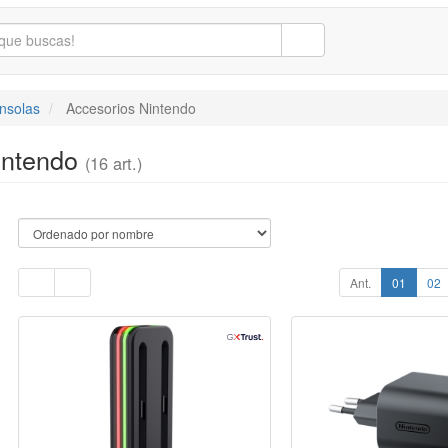
nsolas
Accesorios Nintendo
intendo
(16 art.)
Ant.
01
02