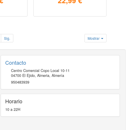
€
22,99 €
Sig.
Mostrar
Contacto
Centro Comercial Copo Local 10-11
04700
El Ejido, Almeria
,
Almería
950483939
Horario
10 a 22H