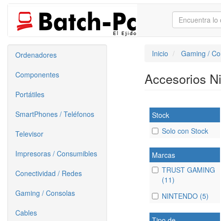
Inicio
Gaming / Co
Ordenadores
Componentes
Accesorios N
Portátiles
SmartPhones / Teléfonos
Stock
Solo con Stock
Televisor
Impresoras / Consumibles
Marcas
TRUST GAMING
Conectividad / Redes
(11)
Gaming / Consolas
NINTENDO (5)
Cables
Tipo de