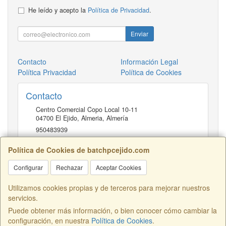
He leído y acepto la
Política de Privacidad
.
Enviar
Contacto
Información Legal
Política Privacidad
Política de Cookies
Contacto
Centro Comercial Copo Local 10-11
04700
El Ejido, Almeria
,
Almería
950483939
Política de Cookies de batchpcejido.com
Horario
Configurar
Rechazar
Aceptar Cookies
10 a 22H
Utilizamos cookies propias y de terceros para mejorar nuestros
servicios.
Puede obtener más información, o bien conocer cómo cambiar la
Centro Comercial Copo Local 46, 04700, Almería, España. - C.I.F.:
configuración, en nuestra
Política de Cookies
.
B04401741 - Tfno: 950483939