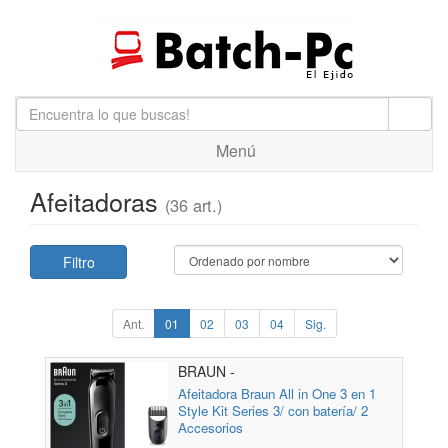
Menú
Afeitadoras
(36 art.)
Filtro
Ant.
01
02
03
04
Sig.
BRAUN -
Afeitadora Braun All in One 3 en 1
Style Kit Series 3/ con batería/ 2
Accesorios