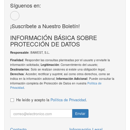
Síguenos en:
¡Suscríbete a Nuestro Boletín!
INFORMACIÓN BÁSICA SOBRE
PROTECCIÓN DE DATOS
: BAWEST, S.L.
Responsable
: Responder las consultas planteadas por el usuario y enviarle la
Finalidad
información solicitada;
: Consentimiento del usuario;
Legitimación
: Solo se realizan cesiones si existe una obligación legal;
Destinatarios
: Acceder, rectificar y suprimir, así como otros derechos, como se
Derechos
indica en la información adicional;
: Puede consultar la
Información Adicional
información completa de Protección de Datos en nuestra
Política de
Privacidad
.
He leído y acepto la
Política de Privacidad
.
Enviar
Contacto
Información Legal