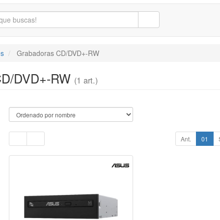
s
Grabadoras CD/DVD+-RW
 CD/DVD+-RW
(1 art.)
Ant.
01