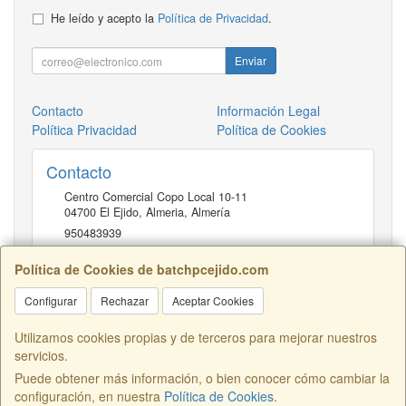
He leído y acepto la
Política de Privacidad
.
Enviar
Contacto
Información Legal
Política Privacidad
Política de Cookies
Contacto
Centro Comercial Copo Local 10-11
04700
El Ejido, Almeria
,
Almería
950483939
Política de Cookies de batchpcejido.com
Horario
Configurar
Rechazar
Aceptar Cookies
10 a 22H
Utilizamos cookies propias y de terceros para mejorar nuestros
servicios.
Puede obtener más información, o bien conocer cómo cambiar la
Centro Comercial Copo Local 46, 04700, Almería, España. - C.I.F.:
configuración, en nuestra
Política de Cookies
.
B04401741 - Tfno: 950483939