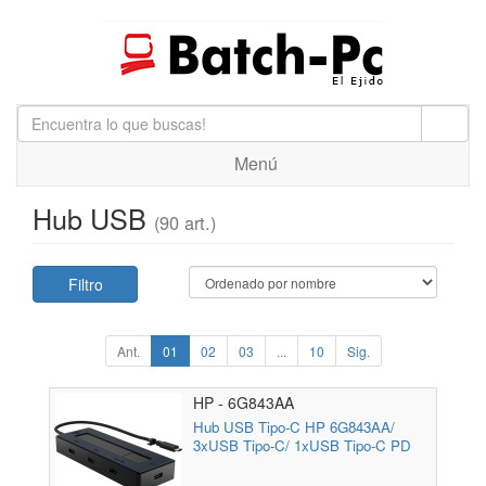
Menú
Hub USB
(90 art.)
Filtro
Ant.
01
02
03
...
10
Sig.
HP - 6G843AA
Hub USB Tipo-C HP 6G843AA/
3xUSB Tipo-C/ 1xUSB Tipo-C PD