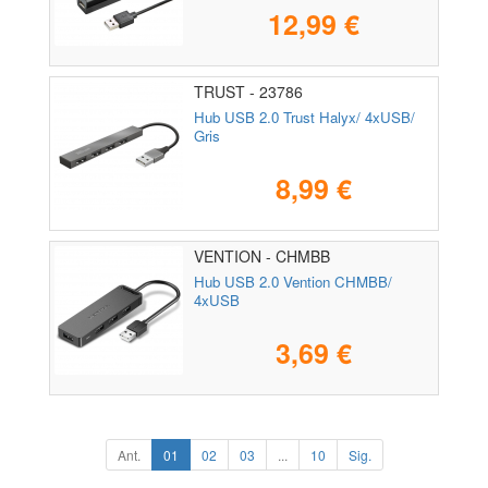
12,99 €
TRUST - 23786
Hub USB 2.0 Trust Halyx/ 4xUSB/
Gris
8,99 €
VENTION - CHMBB
Hub USB 2.0 Vention CHMBB/
4xUSB
3,69 €
Ant.
01
02
03
...
10
Sig.