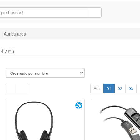
Auriculares
4 art.)
Ant.
01
02
03