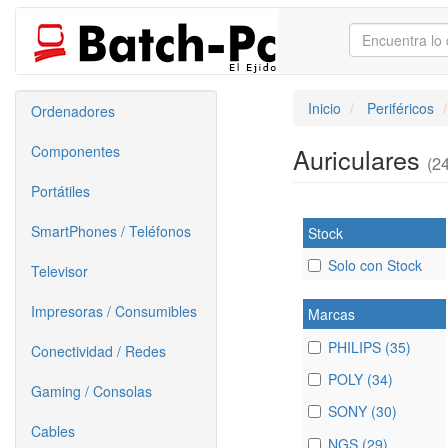
Inicio
Periféricos
Ordenadores
Componentes
Auriculares
(24
Portátiles
SmartPhones / Teléfonos
Stock
Solo con Stock
Televisor
Impresoras / Consumibles
Marcas
PHILIPS (35)
Conectividad / Redes
POLY (34)
Gaming / Consolas
SONY (30)
Cables
NGS (29)