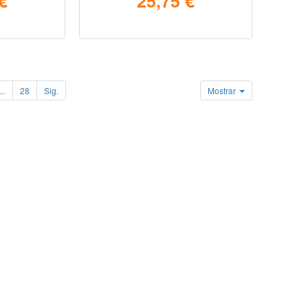
€
25,75 €
...
28
Sig.
Mostrar