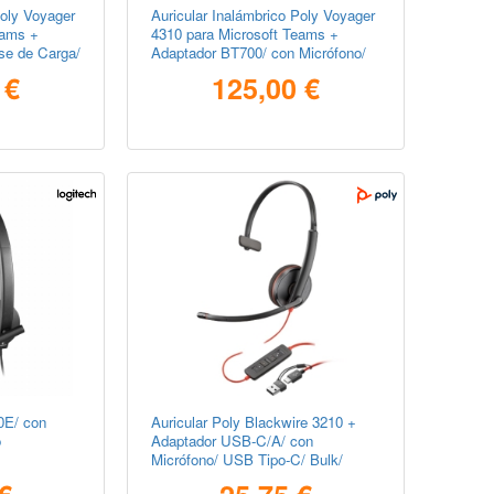
Poly Voyager
Auricular Inalámbrico Poly Voyager
eams +
4310 para Microsoft Teams +
se de Carga/
Adaptador BT700/ con Micrófono/
th/ Negro
Bluetooth/ Negro
 €
125,00 €
0E/ con
Auricular Poly Blackwire 3210 +
o
Adaptador USB-C/A/ con
Micrófono/ USB Tipo-C/ Bulk/
Negro