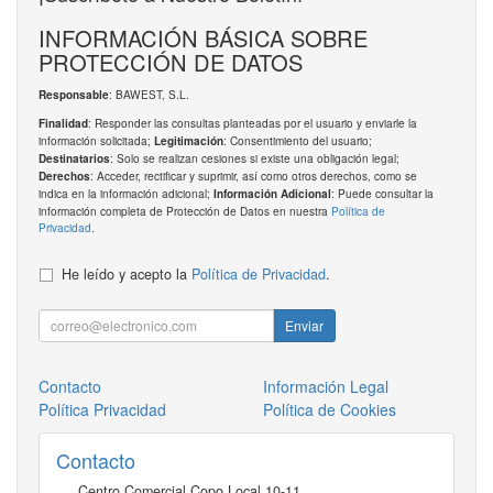
INFORMACIÓN BÁSICA SOBRE
PROTECCIÓN DE DATOS
: BAWEST, S.L.
Responsable
: Responder las consultas planteadas por el usuario y enviarle la
Finalidad
información solicitada;
: Consentimiento del usuario;
Legitimación
: Solo se realizan cesiones si existe una obligación legal;
Destinatarios
: Acceder, rectificar y suprimir, así como otros derechos, como se
Derechos
indica en la información adicional;
: Puede consultar la
Información Adicional
información completa de Protección de Datos en nuestra
Política de
Privacidad
.
He leído y acepto la
Política de Privacidad
.
Enviar
Contacto
Información Legal
Política Privacidad
Política de Cookies
Contacto
Centro Comercial Copo Local 10-11