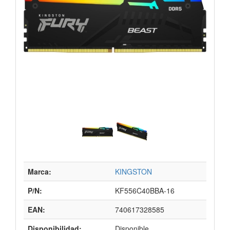
Marca:
KINGSTON
P/N:
KF556C40BBA-16
EAN:
740617328585
Disponibilidad:
Disponible