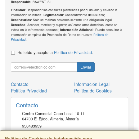
: BAWEST, S.L.
Responsable
: Responder las consultas planteadas por el usuario y enviarle la
Finalidad
información solicitada;
: Consentimiento del usuario;
Legitimación
: Solo se realizan cesiones si existe una obligación legal;
Destinatarios
: Acceder, rectificar y suprimir, así como otros derechos, como se
Derechos
indica en la información adicional;
: Puede consultar la
Información Adicional
información completa de Protección de Datos en nuestra
Política de
Privacidad
.
He leído y acepto la
Política de Privacidad
.
Enviar
Contacto
Información Legal
Política Privacidad
Política de Cookies
Contacto
Centro Comercial Copo Local 10-11
04700
El Ejido, Almeria
,
Almería
950483939
Política de Cookies de batchpcejido.com