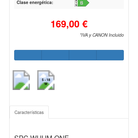
Clase energética:
169,00 €
*IVA y CANON Incluido
5 - 18
W
Características
SPC WUUM ONE