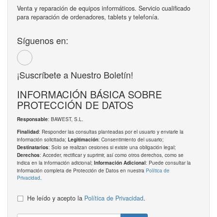
Venta y reparación de equipos informáticos. Servicio cualificado
para reparación de ordenadores, tablets y telefonía.
Síguenos en:
¡Suscríbete a Nuestro Boletín!
INFORMACIÓN BÁSICA SOBRE
PROTECCIÓN DE DATOS
: BAWEST, S.L.
Responsable
: Responder las consultas planteadas por el usuario y enviarle la
Finalidad
información solicitada;
: Consentimiento del usuario;
Legitimación
: Solo se realizan cesiones si existe una obligación legal;
Destinatarios
: Acceder, rectificar y suprimir, así como otros derechos, como se
Derechos
indica en la información adicional;
: Puede consultar la
Información Adicional
información completa de Protección de Datos en nuestra
Política de
Privacidad
.
He leído y acepto la
Política de Privacidad
.