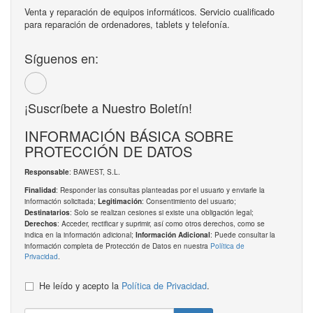
Venta y reparación de equipos informáticos. Servicio cualificado
para reparación de ordenadores, tablets y telefonía.
Síguenos en:
¡Suscríbete a Nuestro Boletín!
INFORMACIÓN BÁSICA SOBRE
PROTECCIÓN DE DATOS
: BAWEST, S.L.
Responsable
: Responder las consultas planteadas por el usuario y enviarle la
Finalidad
información solicitada;
: Consentimiento del usuario;
Legitimación
: Solo se realizan cesiones si existe una obligación legal;
Destinatarios
: Acceder, rectificar y suprimir, así como otros derechos, como se
Derechos
indica en la información adicional;
: Puede consultar la
Información Adicional
información completa de Protección de Datos en nuestra
Política de
Privacidad
.
He leído y acepto la
Política de Privacidad
.