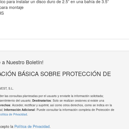
co para instalar un disco duro de 2.5” en una bahía de 3.5”
s para montaje
HS
 a Nuestro Boletín!
CIÓN BÁSICA SOBRE PROTECCIÓN DE
WEST, S.L.
er las consultas planteadas por el usuario y enviarle la información solicitada;
sentimiento del usuario;
: Solo se realizan cesiones si existe una
Destinatarios
: Acceder, rectificar y suprimir, así como otros derechos, como se indica en la
erechos
al;
: Puede consultar la información completa de Protección de
Información Adicional
olítica de Privacidad
.
acepto la
Política de Privacidad
.