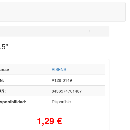
.5"
arca:
AISENS
N:
A129-0149
AN:
8436574701487
sponibilidad:
Disponible
1,29 €