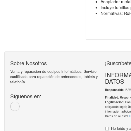
Adaptador metali
Incluye tornillo
Normativas: Ro
Sobre Nosotros
¡Suscríbete
Venta y reparación de equipos informáticos. Servicio
INFORMA
cualificado para reparación de ordenadores, tablets y
DATOS
telefonía.
: BA
Responsable
Síguenos en:
: Respond
Finalidad
: Con
Legitimación
obligación legal;
D
información adicion
Datos en nuestra
P
He leído y 