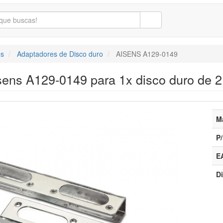
s
Adaptadores de Disco duro
AISENS A129-0149
ens A129-0149 para 1x disco duro de 2
M
P/
E
Di