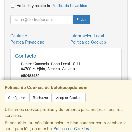
He leído y acepto la
Política de Privacidad
.
Enviar
Contacto
Información Legal
Política Privacidad
Política de Cookies
Contacto
Centro Comercial Copo Local 10-11
04700
El Ejido, Almeria
,
Almería
950483939
Política de Cookies de batchpcejido.com
Horario
Configurar
Rechazar
Aceptar Cookies
10 a 22H
Utilizamos cookies propias y de terceros para mejorar nuestros
servicios.
Puede obtener más información, o bien conocer cómo cambiar la
Centro Comercial Copo Local 46, 04700, Almería, España. - C.I.F.:
configuración, en nuestra
Política de Cookies
.
B04401741 - Tfno: 950483939