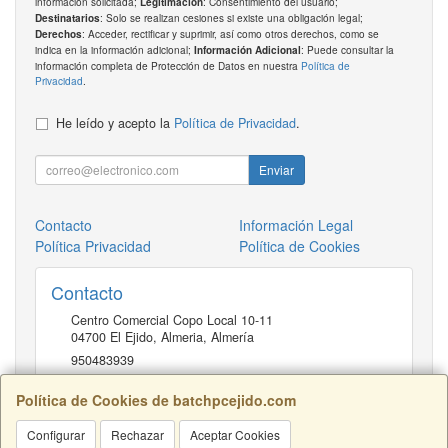
información solicitada;
: Consentimiento del usuario;
Legitimación
: Solo se realizan cesiones si existe una obligación legal;
Destinatarios
: Acceder, rectificar y suprimir, así como otros derechos, como se
Derechos
indica en la información adicional;
: Puede consultar la
Información Adicional
información completa de Protección de Datos en nuestra
Política de
Privacidad
.
He leído y acepto la
Política de Privacidad
.
Enviar
Contacto
Información Legal
Política Privacidad
Política de Cookies
Contacto
Centro Comercial Copo Local 10-11
04700
El Ejido, Almeria
,
Almería
950483939
Política de Cookies de batchpcejido.com
Horario
Configurar
Rechazar
Aceptar Cookies