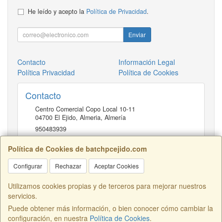
He leído y acepto la
Política de Privacidad
.
Enviar
Contacto
Información Legal
Política Privacidad
Política de Cookies
Contacto
Centro Comercial Copo Local 10-11
04700
El Ejido, Almeria
,
Almería
950483939
Política de Cookies de batchpcejido.com
Horario
Configurar
Rechazar
Aceptar Cookies
10 a 22H
Utilizamos cookies propias y de terceros para mejorar nuestros
servicios.
Puede obtener más información, o bien conocer cómo cambiar la
Centro Comercial Copo Local 46, 04700, Almería, España. - C.I.F.:
configuración, en nuestra
Política de Cookies
.
B04401741 - Tfno: 950483939