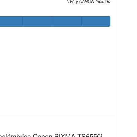
*IVA y CANON Incluido
 e inalámbrica Canon PIXMA TS6550i