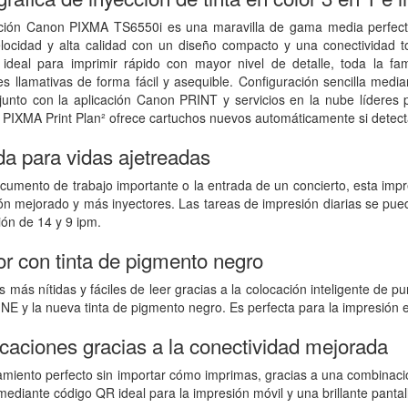
nción Canon PIXMA TS6550i es una maravilla de gama media perfecta
elocidad y alta calidad con un diseño compacto y una conectividad 
, ideal para imprimir rápido con mayor nivel de detalle, toda la f
s llamativas de forma fácil y asequible. Configuración sencilla med
unto con la aplicación Canon PRINT y servicios en la nube líderes p
n PIXMA Print Plan² ofrece cartuchos nuevos automáticamente si detect
da para vidas ajetreadas
ocumento de trabajo importante o la entrada de un concierto, esta im
n mejorado y más inyectores. Las tareas de impresión diarias se pued
ón de 14 y 9 ipm.
or con tinta de pigmento negro
 más nítidas y fáciles de leer gracias a la colocación inteligente de p
NE y la nueva tinta de pigmento negro. Es perfecta para la impresión 
caciones gracias a la conectividad mejorada
namiento perfecto sin importar cómo imprimas, gracias a una combinac
 mediante código QR ideal para la impresión móvil y una brillante panta