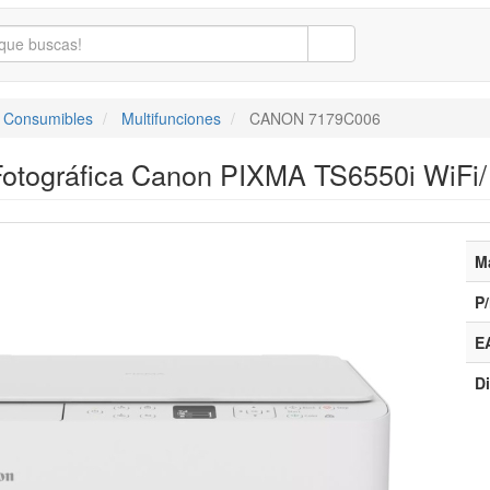
/ Consumibles
Multifunciones
CANON 7179C006
 Fotográfica Canon PIXMA TS6550i WiFi/
M
P/
E
Di