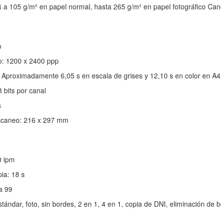
 a 105 g/m² en papel normal, hasta 265 g/m² en papel fotográfico Ca
o
o: 1200 x 2400 ppp
 Aproximadamente 6,05 s en escala de grises y 12,10 s en color en A4
 bits por canal
s
caneo: 216 x 297 mm
0 ipm
ia: 18 s
a 99
tándar, foto, sin bordes, 2 en 1, 4 en 1, copia de DNI, eliminación de 