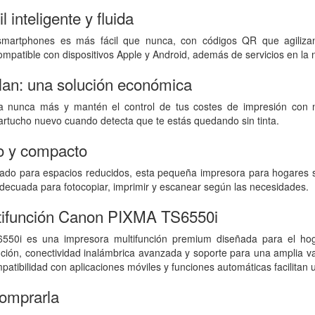
 inteligente y fluida
smartphones es más fácil que nunca, con códigos QR que agiliza
ompatible con dispositivos Apple y Android, además de servicios en la 
lan: una solución económica
a nunca más y mantén el control de tus costes de impresión con nue
rtucho nuevo cuando detecta que te estás quedando sin tinta.
co y compacto
ado para espacios reducidos, esta pequeña impresora para hogares se
adecuada para fotocopiar, imprimir y escanear según las necesidades.
tifunción Canon PIXMA TS6550i
0i es una impresora multifunción premium diseñada para el hogar
ción, conectividad inalámbrica avanzada y soporte para una amplia va
atibilidad con aplicaciones móviles y funciones automáticas facilitan
comprarla