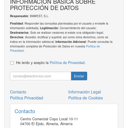
INFORMACIÓN BÁSICA SOBRE
PROTECCIÓN DE DATOS
: BAWEST, S.L.
Responsable
: Responder las consultas planteadas por el usuario y enviarle la
Finalidad
información solicitada;
: Consentimiento del usuario;
Legitimación
: Solo se realizan cesiones si existe una obligación legal;
Destinatarios
: Acceder, rectificar y suprimir, así como otros derechos, como se
Derechos
indica en la información adicional;
: Puede consultar la
Información Adicional
información completa de Protección de Datos en nuestra
Política de
Privacidad
.
He leído y acepto la
Política de Privacidad
.
Enviar
Contacto
Información Legal
Política Privacidad
Política de Cookies
Contacto
Centro Comercial Copo Local 10-11
04700
El Ejido, Almeria
,
Almería