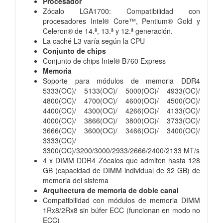
Procesador
Zócalo LGA1700: Compatibilidad con
procesadores Intel® Core™, Pentium® Gold y
Celeron® de 14.ª, 13.ª y 12.ª generación.
La caché L3 varía según la CPU
Conjunto de chips
Conjunto de chips Intel® B760 Express
Memoria
Soporte para módulos de memoria DDR4
5333(OC)/ 5133(OC)/ 5000(OC)/ 4933(OC)/
4800(OC)/ 4700(OC)/ 4600(OC)/ 4500(OC)/
4400(OC)/ 4300(OC)/ 4266(OC)/ 4133(OC)/
4000(OC)/ 3866(OC)/ 3800(OC)/ 3733(OC)/
3666(OC)/ 3600(OC)/ 3466(OC)/ 3400(OC)/
3333(OC)/
3300(OC)/3200/3000/2933/2666/2400/2133 MT/s
4 x DIMM DDR4 Zócalos que admiten hasta 128
GB (capacidad de DIMM individual de 32 GB) de
memoria del sistema
Arquitectura de memoria de doble canal
Compatibilidad con módulos de memoria DIMM
1Rx8/2Rx8 sin búfer ECC (funcionan en modo no
ECC)