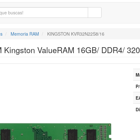
s
Memoria RAM
KINGSTON KVR32N22S8/16
 Kingston ValueRAM 16GB/ DDR4/ 320
M
P/
E
Di