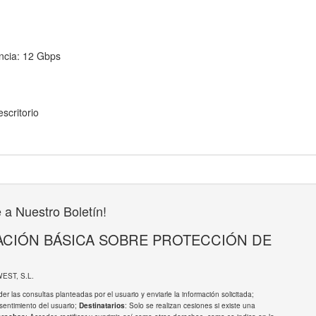
encia: 12 Gbps
scritorio
 a Nuestro Boletín!
CIÓN BÁSICA SOBRE PROTECCIÓN DE
WEST, S.L.
er las consultas planteadas por el usuario y enviarle la información solicitada;
sentimiento del usuario;
: Solo se realizan cesiones si existe una
Destinatarios