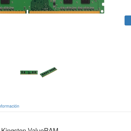
nformación
Kingston ValueRAM