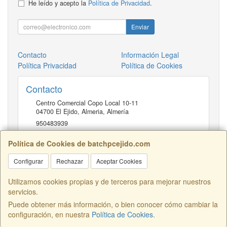
He leído y acepto la
Política de Privacidad
.
Enviar
Contacto
Información Legal
Política Privacidad
Política de Cookies
Contacto
Centro Comercial Copo Local 10-11
04700
El Ejido, Almeria
,
Almería
950483939
Política de Cookies de batchpcejido.com
Horario
Configurar
Rechazar
Aceptar Cookies
10 a 22H
Utilizamos cookies propias y de terceros para mejorar nuestros
servicios.
Puede obtener más información, o bien conocer cómo cambiar la
Centro Comercial Copo Local 46, 04700, Almería, España. - C.I.F.:
configuración, en nuestra
Política de Cookies
.
B04401741 - Tfno: 950483939