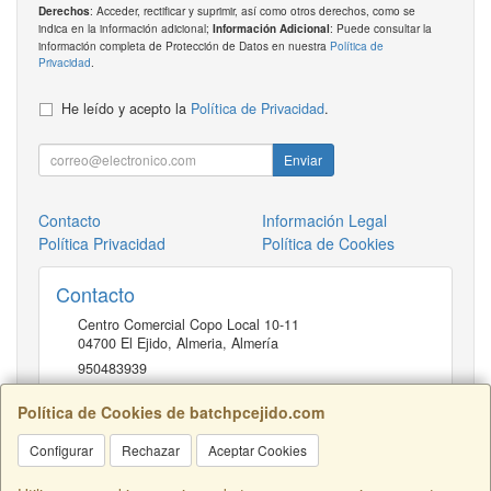
: Acceder, rectificar y suprimir, así como otros derechos, como se
Derechos
indica en la información adicional;
: Puede consultar la
Información Adicional
información completa de Protección de Datos en nuestra
Política de
Privacidad
.
He leído y acepto la
Política de Privacidad
.
Enviar
Contacto
Información Legal
Política Privacidad
Política de Cookies
Contacto
Centro Comercial Copo Local 10-11
04700
El Ejido, Almeria
,
Almería
950483939
Política de Cookies de batchpcejido.com
Horario
Configurar
Rechazar
Aceptar Cookies
10 a 22H