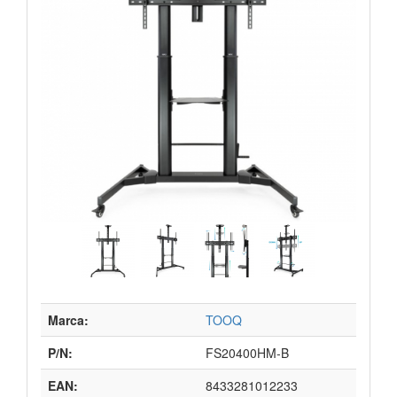
Marca:
TOOQ
P/N:
FS20400HM-B
EAN:
8433281012233