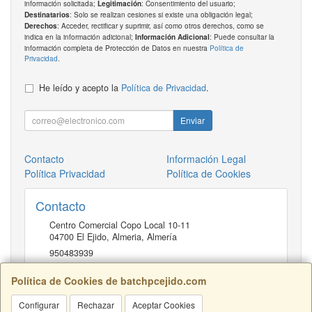
información solicitada;
: Consentimiento del usuario;
Legitimación
: Solo se realizan cesiones si existe una obligación legal;
Destinatarios
: Acceder, rectificar y suprimir, así como otros derechos, como se
Derechos
indica en la información adicional;
: Puede consultar la
Información Adicional
información completa de Protección de Datos en nuestra
Política de
Privacidad
.
He leído y acepto la
Política de Privacidad
.
Enviar
Contacto
Información Legal
Política Privacidad
Política de Cookies
Contacto
Centro Comercial Copo Local 10-11
04700
El Ejido, Almeria
,
Almería
950483939
Política de Cookies de batchpcejido.com
Horario
Configurar
Rechazar
Aceptar Cookies