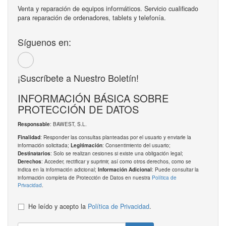
Venta y reparación de equipos informáticos. Servicio cualificado
para reparación de ordenadores, tablets y telefonía.
Síguenos en:
¡Suscríbete a Nuestro Boletín!
INFORMACIÓN BÁSICA SOBRE
PROTECCIÓN DE DATOS
: BAWEST, S.L.
Responsable
: Responder las consultas planteadas por el usuario y enviarle la
Finalidad
información solicitada;
: Consentimiento del usuario;
Legitimación
: Solo se realizan cesiones si existe una obligación legal;
Destinatarios
: Acceder, rectificar y suprimir, así como otros derechos, como se
Derechos
indica en la información adicional;
: Puede consultar la
Información Adicional
información completa de Protección de Datos en nuestra
Política de
Privacidad
.
He leído y acepto la
Política de Privacidad
.