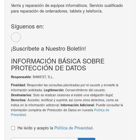
Venta y reparación de equipos informáticos. Servicio cualificado
para reparación de ordenadores, tablets y telefonía.
Síguenos en:
¡Suscríbete a Nuestro Boletín!
INFORMACIÓN BÁSICA SOBRE
PROTECCIÓN DE DATOS
: BAWEST, S.L.
Responsable
: Responder las consultas planteadas por el usuario y enviarle la
Finalidad
información solicitada;
: Consentimiento del usuario;
Legitimación
: Solo se realizan cesiones si existe una obligación legal;
Destinatarios
: Acceder, rectificar y suprimir, así como otros derechos, como se
Derechos
indica en la información adicional;
: Puede consultar la
Información Adicional
información completa de Protección de Datos en nuestra
Política de
Privacidad
.
He leído y acepto la
Política de Privacidad
.