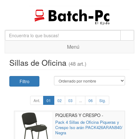
Menú
Sillas de Oficina
(48 art.)
Filtro
Ant.
01
02
03
...
06
Sig.
PIQUERAS Y CRESPO -
PACK426ARAN840
Pack 4 Sillas de Oficina Piqueras y
Crespo Iso arán PACK426ARAN840/
Negra