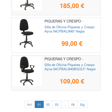
185,00 €
PIQUERAS Y CRESPO -
04CPBALI840
Silla de Oficina Piqueras y Crespo
Aýna 04CPBALI840/ Negra
99,00 €
PIQUERAS Y CRESPO -
04CPBALI840BGOLF
Silla de Oficina Piqueras y Crespo
Aýna 04CPBALI840BGOLF/ Negra
109,00 €
Ant.
01
02
03
...
06
Sig.