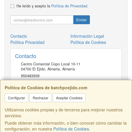
He leído y acepto la
Política de Privacidad
.
Enviar
Contacto
Información Legal
Política Privacidad
Política de Cookies
Contacto
Centro Comercial Copo Local 10-11
04700
El Ejido, Almeria
,
Almería
950483939
Política de Cookies de batchpcejido.com
Horario
Configurar
Rechazar
Aceptar Cookies
10 a 22H
Utilizamos cookies propias y de terceros para mejorar nuestros
servicios.
Puede obtener más información, o bien conocer cómo cambiar la
Centro Comercial Copo Local 46, 04700, Almería, España. - C.I.F.:
configuración, en nuestra
Política de Cookies
.
B04401741 - Tfno: 950483939