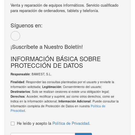
Venta y reparación de equipos informáticos. Servicio cualificado
para reparación de ordenadores, tablets y telefonía.
Síguenos en:
¡Suscríbete a Nuestro Boletín!
INFORMACIÓN BÁSICA SOBRE
PROTECCIÓN DE DATOS
: BAWEST, S.L.
Responsable
: Responder las consultas planteadas por el usuario y enviarle la
Finalidad
información solicitada;
: Consentimiento del usuario;
Legitimación
: Solo se realizan cesiones si existe una obligación legal;
Destinatarios
: Acceder, rectificar y suprimir, así como otros derechos, como se
Derechos
indica en la información adicional;
: Puede consultar la
Información Adicional
información completa de Protección de Datos en nuestra
Política de
Privacidad
.
He leído y acepto la
Política de Privacidad
.