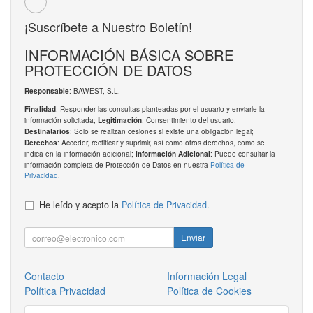
¡Suscríbete a Nuestro Boletín!
INFORMACIÓN BÁSICA SOBRE
PROTECCIÓN DE DATOS
: BAWEST, S.L.
Responsable
: Responder las consultas planteadas por el usuario y enviarle la
Finalidad
información solicitada;
: Consentimiento del usuario;
Legitimación
: Solo se realizan cesiones si existe una obligación legal;
Destinatarios
: Acceder, rectificar y suprimir, así como otros derechos, como se
Derechos
indica en la información adicional;
: Puede consultar la
Información Adicional
información completa de Protección de Datos en nuestra
Política de
Privacidad
.
He leído y acepto la
Política de Privacidad
.
Enviar
Contacto
Información Legal
Política Privacidad
Política de Cookies