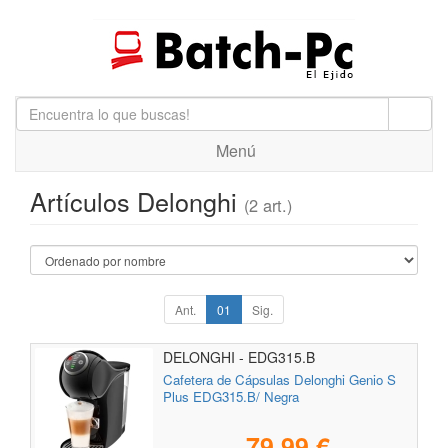
Menú
Artículos Delonghi
(2 art.)
Ant.
01
Sig.
DELONGHI - EDG315.B
Cafetera de Cápsulas Delonghi Genio S
Plus EDG315.B/ Negra
79,99 €