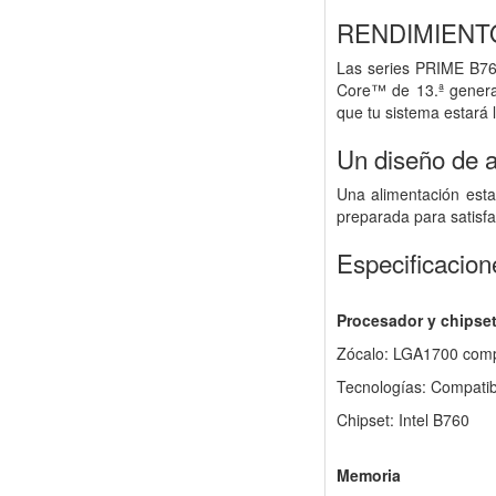
RENDIMIENT
Las series PRIME B76
Core™ de 13.ª generac
que tu sistema estará l
Un diseño de a
Una alimentación esta
preparada para satisf
Especificacion
Procesador y chipse
Zócalo: LGA1700 compa
Tecnologías: Compatib
Chipset: Intel B760
Memoria