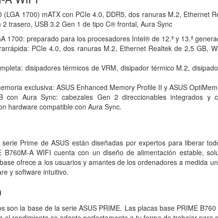
0 (LGA 1700) mATX con PCIe 4.0, DDR5, dos ranuras M.2, Ethernet Re
2 trasero, USB 3.2 Gen 1 de tipo C® frontal, Aura Sync
GA 1700: preparado para los procesadores Intel® de 12.ª y 13.ª genera
trarrápida: PCIe 4.0, dos ranuras M.2, Ethernet Realtek de 2,5 GB, 
ompleta: disipadores térmicos de VRM, disipador térmico M.2, disipado
emoria exclusiva: ASUS Enhanced Memory Profile II y ASUS OptiMem 
B con Aura Sync: cabezales Gen 2 direccionables integrados y 
con hardware compatible con Aura Sync.
I
 serie Prime de ASUS están diseñadas por expertos para liberar tod
 B760M-A WIFI cuenta con un diseño de alimentación estable, soluc
ca base ofrece a los usuarios y amantes de los ordenadores a medida u
e y software intuitivo.
D
os son la base de la serie ASUS PRIME. Las placas base PRIME B760 a
e el rendimiento se adapte perfectamente a tu forma de trabajar para m