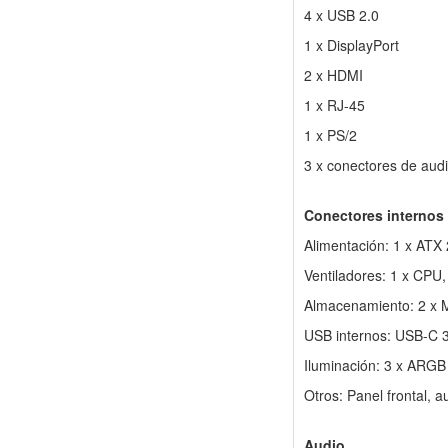
4 x USB 2.0
1 x DisplayPort
2 x HDMI
1 x RJ-45
1 x PS/2
3 x conectores de aud
Conectores internos
Alimentación: 1 x ATX 
Ventiladores: 1 x CPU,
Almacenamiento: 2 x M
USB internos: USB-C 
Iluminación: 3 x ARGB
Otros: Panel frontal, 
Audio