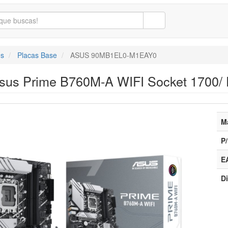
s
Placas Base
ASUS 90MB1EL0-M1EAY0
sus Prime B760M-A WIFI Socket 1700/ 
M
P/
E
Di