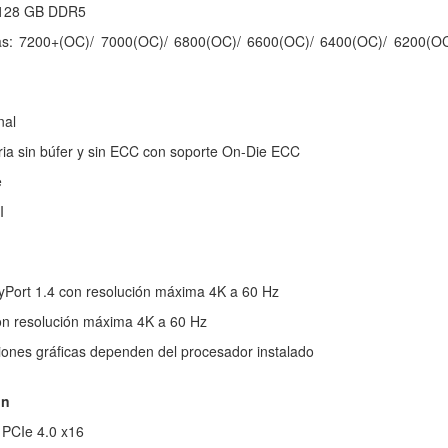
 128 GB DDR5
as: 7200+(OC)/ 7000(OC)/ 6800(OC)/ 6600(OC)/ 6400(OC)/ 6200(OC
nal
ia sin búfer y sin ECC con soporte On-Die ECC
e
I
ayPort 1.4 con resolución máxima 4K a 60 Hz
on resolución máxima 4K a 60 Hz
iones gráficas dependen del procesador instalado
ón
x PCIe 4.0 x16