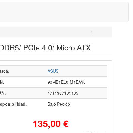
DDR5/ PCIe 4.0/ Micro ATX
arca:
ASUS
N:
90MB1EL0-M1EAY0
AN:
4711387131435
sponibilidad:
Bajo Pedido
135,00 €