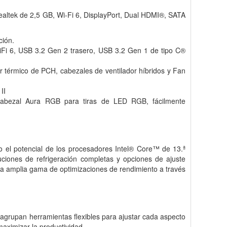
altek de 2,5 GB, Wi-Fi 6, DisplayPort, Dual HDMI®, SATA
ción.
WiFi 6, USB 3.2 Gen 2 trasero, USB 3.2 Gen 1 de tipo C®
r térmico de PCH, cabezales de ventilador híbridos y Fan
II
cabezal Aura RGB para tiras de LED RGB, fácilmente
o el potencial de los procesadores Intel® Core™ de 13.ª
iones de refrigeración completas y opciones de ajuste
na amplia gama de optimizaciones de rendimiento a través
grupan herramientas flexibles para ajustar cada aspecto
aximizar la productividad.