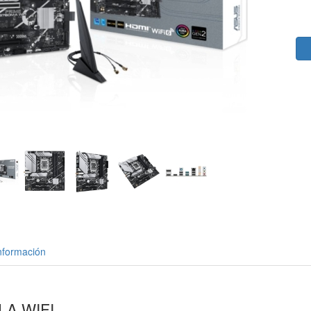
nformación
-A WIFI