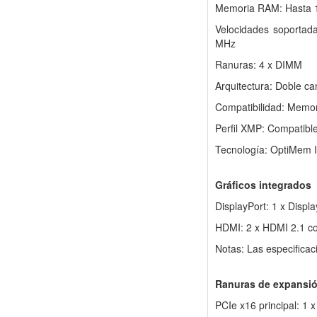
Memoria RAM: Hasta
Velocidades soportad
MHz
Ranuras: 4 x DIMM
Arquitectura: Doble ca
Compatibilidad: Memor
Perfil XMP: Compatibl
Tecnología: OptiMem I
Gráficos integrados
DisplayPort: 1 x Displ
HDMI: 2 x HDMI 2.1 c
Notas: Las especificac
Ranuras de expansi
PCIe x16 principal: 1 