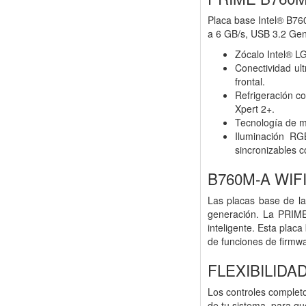
Placa base Intel® B76
a 6 GB/s, USB 3.2 Gen 
Zócalo Intel® L
Conectividad ul
frontal.
Refrigeración c
Xpert 2+.
Tecnología de m
Iluminación RG
sincronizables 
B760M-A WIF
Las placas base de la
generación. La PRIME
inteligente. Esta pla
de funciones de firmwar
FLEXIBILIDA
Los controles complet
de tu sistema, para qu